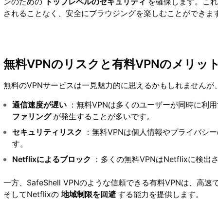
ンのための
トップレベルのセキュリティ
を確保します。こ
されることなく、安全にブラウジングを楽しむことができま
無料VPNのリスクと有料VPNのメリッ
無料のVPNサービスは一見魅力的に思えるかもしれませんが
通信速度が遅い
：無料VPNは多くのユーザーが同時に利
ファリング
が発生することが多いです。
セキュリティリスク
：無料VPNは個人情報やプライバシ
す。
Netflixによるブロック
：多くの無料VPNはNetflixに検
一方、SafeShell VPNのような信頼できる有料VPNは
そしてNetflixの
地域制限を回避
する能力を提供します。