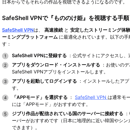
日本からでもそれらの作品を視聴できるようになるのです。
SafeShell VPNで『もののけ姫』を視聴する手順
SafeShell VPN
は、
高速接続
と
安定したストリーミング体
ーミングプラットフォーム
に最適化されています。以下の手
す：
SafeShell VPNに登録する
：公式サイトにアクセスし、
アプリをダウンロード・インストールする
：お使いのデ
SafeShell VPNアプリをインストールします。
アプリを起動してログインする
：インストールしたアプ
す。
「APPモード」を選択する
：
SafeShell VPN
は通常モー
には「APPモード」がおすすめです。
ジブリ作品が配信されている国のサーバーに接続する
：
ーバーがおすすめです（日本に地理的に近い韓国やシン
できます）。