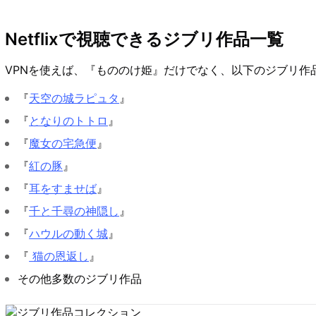
Netflixで視聴できるジブリ作品一覧
VPNを使えば、『もののけ姫』だけでなく、以下のジブリ作品も
『
天空の城ラピュタ
』
『
となりのトトロ
』
『
魔女の宅急便
』
『
紅の豚
』
『
耳をすませば
』
『
千と千尋の神隠し
』
『
ハウルの動く城
』
『
猫の恩返し
』
その他多数のジブリ作品