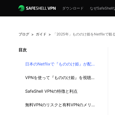
ダウンロード
なぜSafeShel
ブログ
ガイド
「2025年」もののけ姫をNetflixで観
>
>
目次
日本のNetflixで『もののけ姫』が配信
されない理由
VPNを使って『もののけ姫』を視聴す
る方法
SafeShell VPNの特徴と利点
無料VPNのリスクと有料VPNのメリッ