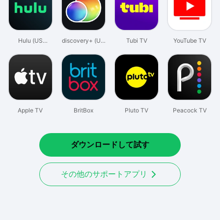
Hulu (US
discovery+ (US
Tubi TV
YouTube TV
Version)
Version)
Apple TV
BritBox
Pluto TV
Peacock TV
ダウンロードして試す
その他のサポートアプリ