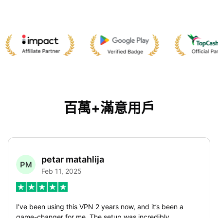
百萬+滿意用戶
petar matahlija
Feb 11, 2025
I’ve been using this VPN 2 years now, and it’s been a
game-changer for me. The setup was incredibly