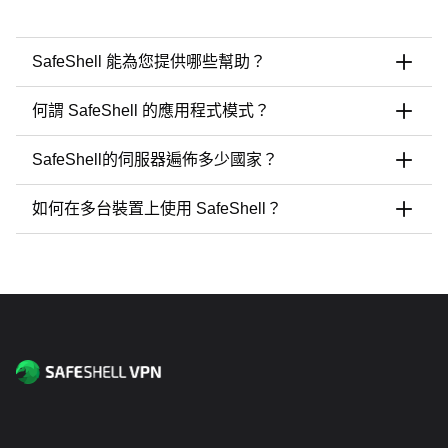
SafeShell 能為您提供哪些幫助？
SafeShell 的伺服器遍佈全球數十個國家與地區，提供極速連
何謂 SafeShell 的應用程式模式？
線速度。透過 AES-256 頂級加密技術，確保您的私人資料安
全無虞，帶來快速且安全的連線體驗。搭配專業串流連線技
SafeShell 的應用程式模式功能將 VPN 自訂體驗提升至全新境
SafeShell的伺服器遍佈多少國家？
術，您可暢享高畫質影音與高保真音樂串流，無須擔心網路服
界。您可為不同應用程式與網站設定專屬伺服器位置，實現多
務供應商進行流量限制。
地同時連線。
SafeShell的伺服器網絡橫跨40多個國家，每個國家或地區均
如何在多台裝置上使用 SafeShell？
舉例而言，在行動裝置上，您可將 Netflix 連線至英國伺服
設有多台高速專用伺服器，擁有超過10,000+個伺服器節點！
器，同時將 Disney+ 連線至美國伺服器。
我們持續擴展伺服器覆蓋範圍，您可於SafeShell伺服器頁面查
您可使用單一 SafeShell 帳戶同時在最多 5 台裝置上使用服
看完整位置清單。
務。
若您已成功訂閱並希望在其他裝置上使用，只需在該裝置上使
用已訂閱的 Apple 或 Google 帳戶登入即可