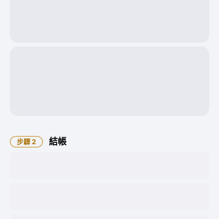
1.86
每日費用
每週收取 $12.99 元
1 週
USD
1.86
每日費用
每週收取 $12.99 元
結帳
步驟 2
Credit Card
Paypal