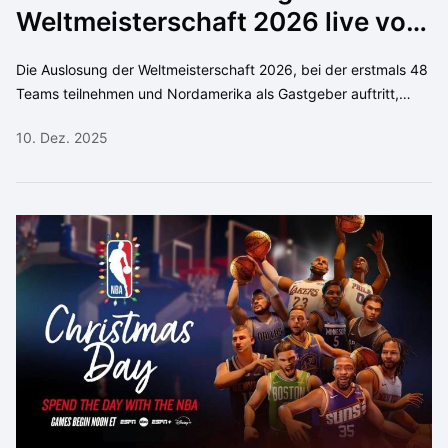
Weltmeisterschaft 2026 live von
überall aus verfolgen können
Die Auslosung der Weltmeisterschaft 2026, bei der erstmals 48
Teams teilnehmen und Nordamerika als Gastgeber auftritt,
verspricht ein spannendes und unvorhersehbares Turnier mit
10. Dez. 2025
strategischen Begegnungen und weltweiter Anziehungskraft.