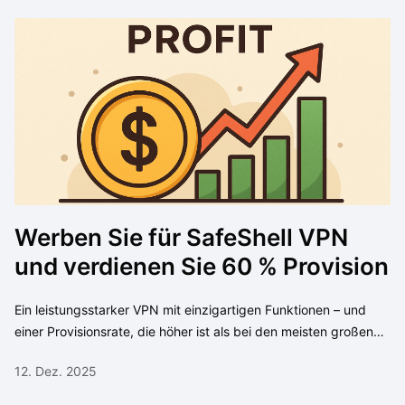
Werben Sie für SafeShell VPN
und verdienen Sie 60 % Provision
Ein leistungsstarker VPN mit einzigartigen Funktionen – und
einer Provisionsrate, die höher ist als bei den meisten großen
VPN-Marken. Denn wir möchten unseren Nutzern und Partnern
12. Dez. 2025
mehr Wert zurückgeben, anstatt viel Geld für Werbung
auszugeben.