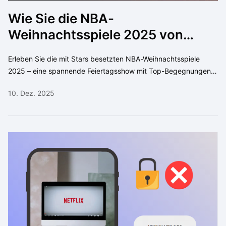
Wie Sie die NBA-
Weihnachtsspiele 2025 von
überall aus ansehen können
Erleben Sie die mit Stars besetzten NBA-Weihnachtsspiele
2025 – eine spannende Feiertagsshow mit Top-Begegnungen,
Playoff-ähnlicher Intensität und weltweiten Streaming-Optionen
10. Dez. 2025
mit SafeShell VPN.